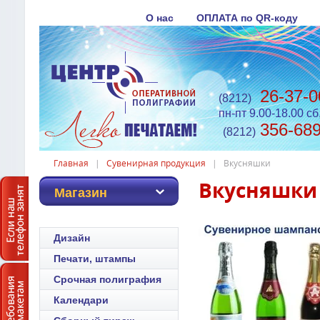
О нас
ОПЛАТА по QR-коду
26-37-0
(8212)
пн-пт 9.00-18.00 сб
356-68
(8212)
Главная
|
Сувенирная продукция
|
Вкусняшки
Вкусняшки
Магазин
Дизайн
Печати, штампы
Срочная полиграфия
Календари